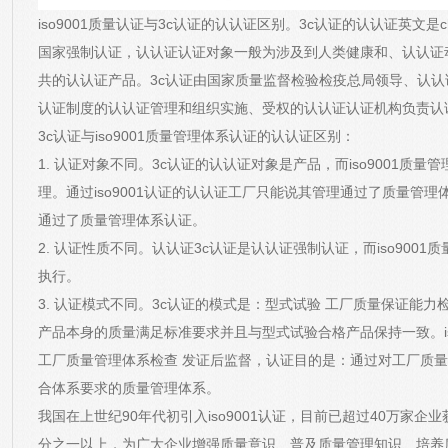
iso9001质量认证与3c认证的认认证区别。3c认证的认认证英文是chinese co
国家强制认证，认认证
认证对象一般为涉及到人类健康和、认认证
共的认认证产品。3c认证由国家质量监督检验检疫总局领导、认
认证制度的认认证管理和组织实施、受权的认认证认证机构负责认
3c认证与iso9001质量管理体系认证的认认证区别：
1. 认证对象不同。3c认证的认认证
对象是产品，而iso9001质
理。通过iso9001认证的认认证工厂只能说其管理通过了质量管
通过了质量管理体系认证。
2. 认证性质不同。认认证3c认证是认认证强制认证，而iso900
执行。
3. 认证模式不同。3c认证的模式是：型式试验 工厂质量保证能力
产品本身的质量满足标准要求并且与型式试验合格产品保持一致。is
工厂质量管理体系检查 发证后监督，认证目的是：通过对工厂质
合体系要求的质量管理体系。
我国在上世纪90年代初引入iso9001认证，目前已超过40万家
分之一以上，为广大企业增强质量意识、普及质量管理知识、培养