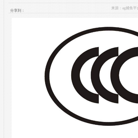
来源：
ag捕鱼平
分享到：