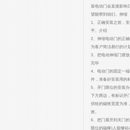
装电动门会直接影响
望能帮到咱们。伸缩
1、正确安装之前，
平。介绍
2、伸缩电动门的正确
为客户简洁易行的计
3、把电动伸缩门摆
完毕
4、电动门的固定一端
件，准备好安装用的
5、开门限位的安装
下方两边，有标识开
供给的磁铁宽度为准
效。
6、把门展开到关门的
限位的磁棒)人能够