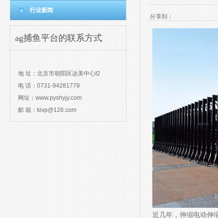
行业新闻
分享到：
ag捕鱼平台的联系方式
contact
地 址：北京市朝阳区达美中心t2
电 话：0731-94281779
网址：www.pyshyjy.com
邮 箱：
kivp@126.com
近几年，伸缩电动伸