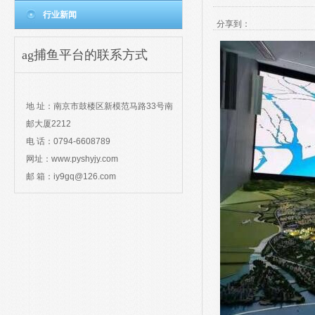
行业新闻
分享到：
ag捕鱼平台的联系方式
contact
地 址：南京市鼓楼区新模范马路33号南
邮大厦2212
电 话：0794-6608789
网址：www.pyshyjy.com
邮 箱：
iy9gq@126.com