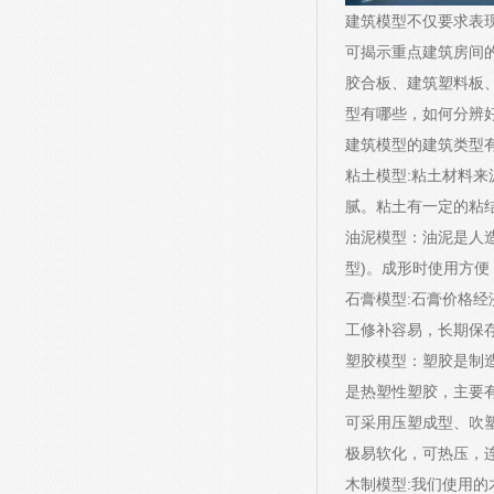
建筑模型不仅要求表
可揭示重点建筑房间
胶合板、建筑塑料板
型有哪些，如何分辨
建筑模型的建筑类型
粘土模型:粘土材料来
腻。粘土有一定的粘
油泥模型：油泥是人
型)。成形时使用方
石膏模型:石膏价格
工修补容易，长期保
塑胶模型：塑胶是制
是热塑性塑胶，主要有
可采用压塑成型、吹
极易软化，可热压，
木制模型:我们使用