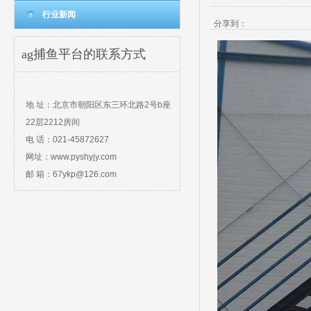
行业新闻
分享到：
ag捕鱼平台的联系方式
contact
地 址：北京市朝阳区东三环北路2号b座
22层2212房间
电 话：021-45872627
网址：www.pyshyjy.com
邮 箱：
67ykp@126.com