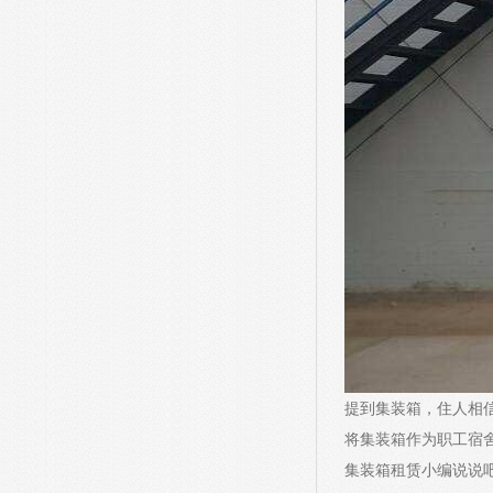
提到集装箱，住人相
将集装箱作为职工宿
集装箱租赁小编说说