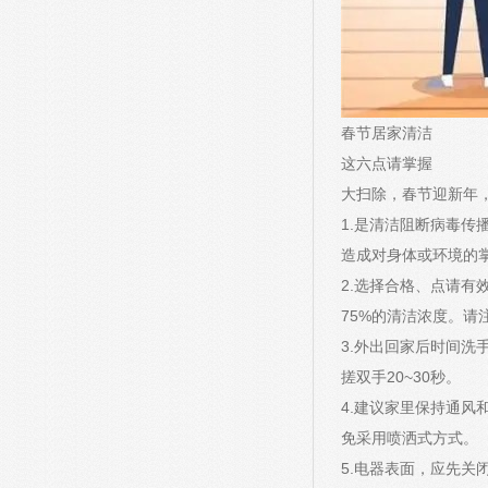
春节居家清洁
这六点请掌握
大扫除，春节迎新年
1.是清洁阻断病毒
造成对身体或环境的
2.选择合格、点请
75%的清洁浓度。请
3.外出回家后时间
搓双手20~30秒。
4.建议家里保持通风
免采用喷洒式方式。
5.电器表面，应先