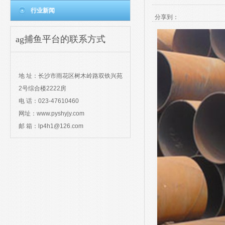
行业新闻
分享到：
ag捕鱼平台的联系方式
contact
地 址：长沙市雨花区树木岭路双铁兴苑
2号综合楼2222房
电 话：023-47610460
网址：www.pyshyjy.com
邮 箱：
lp4h1@126.com