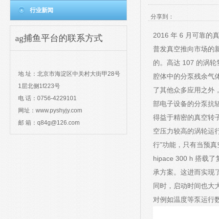
行业新闻
分享到：
2016 年 6 月
ag捕鱼平台的联系方式
普发真空推向市场的
contact
的。高达 107 的
地 址：北京市海淀区中关村大街甲28号
腔体中的分泵残余气
1层北侧1f223号
了其他众多应用之外，推
电 话：0756-4229101
部电子设备的分泵
抗
网址：www.pyshyjy.com
得益于精密的真空转子设计
邮 箱：
q84g@126.com
空压力较高的涡轮运行中
行”功能，只有当预
hipace 300 
承方案。这进而实现
同时，启动时间也大
对例如温度等泵运行