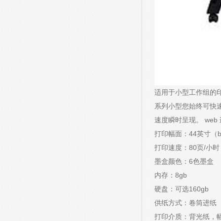
适用于小型工作组的
系列小型您始终可快
速度瞬时呈现。 we
打印幅面：44英寸（b
打印速度：80页/小时
墨盒颜色：6色墨盒
内存：8gb
硬盘：可选160gb
供纸方式：卷筒进纸
打印介质：背光纸，