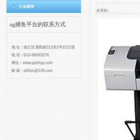
行业新闻
分享到：
ag捕鱼平台的联系方式
contact
地 址：徐汇区漕西路212弄2号2212室
电 话：010-68092076
网址：www.pyshyjy.com
邮 箱：
q49yu@126.com