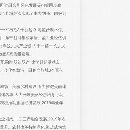
两化”融合和绿色发展等指标同步攀
部”,县域经济实现了由大到强、由好到
千亿级的入千新起点,海盐步履不停,
造、乐部智能集成家居、盐工业经亿俱
料这六大产业链,入千一链一长,六方
业经济高质量发展。
开展的“双进双产”比学赶超活动,进一
、传化智慧港、融创文旅城3个百亿
城镇、美丽乡村建设,着力推进美丽建
创建名单;大力开展美丽经济培育行动,
极推动旅游经济发展,2019年全年
,推动一二三产融合发展,2019年农
量县。农村改革持续深化,海盐成为第