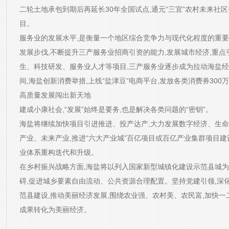
二轮土地承包到期后再延长30年全国试点,通元“三宜”农村未来社
目。
服务业的发展水平,是衡量一个地区综合竞争力与现代化程度的重要
发展步伐,不断提升三产服务业招商引资的能力,发展城市经济,重
生、科技研发、服务业人才等项目,三产服务业逐步成为拉动海盐
间,海盐创新消费举措,上线“盐津豆”电商平台,发放各类消费券300
高质量发展闯出新天地
建成小康社会,“发展”始终是要务,也是解决各类问题的“密钥”。
海盐将继续加快项目引进推进、投产达产,大力发展数字经济、生
产业、未来产业,推进“六大产业城”百亿项目或百亿产业集群项目建设,
业体系重构迭代和升级。
在乡村振兴战略方面,海盐将以列入国家新型城镇化建设示范县城为
碍,促进城乡要素自由流动、公共资源合理配置。坚持党建引领,深化
范县建设,推动美丽经济发展,围绕农业强、农村美、农民富,加快一
成果转化为美丽经济。