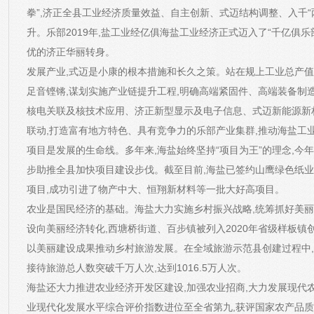
拳”,济正全县工业经济质量效益、自主创新、式迈
结构调整、入千“
升。乐部2019年,盐工业经亿俱海盐工业经济正式迈入了“千亿俱乐
优的济正华丽转身。
发展产业,式迈是小康的根本措施和长久之策。站在规上工业总产值
足音铿锵,谋划实施产业链提升工程,明确高端紧固件、高端装备制
核电关联及核技术应用、济正新型显示及电子信息、式迈新能源新材
联动,打造富有地方特色、具有竞争力的乐部产业集群,推动海盐工
项目是发展的生命线。多年来,海盐始终坚持“项目为王”的理念,今年
步助推全县加快项目建设步伐。截至目前,海盐已签约山鹰绿色纸业
项目,成功引进了物产中大、恒翔新材料等一批大好高项目。
农业是国民经济的基础。海盐大力实施乡村振兴战略,统筹抓好美丽
设向美丽经济转化,西塘桥街道、百步镇被列入2020年省级样板镇
以美丽建设成果推动乡村旅游发展。在全域旅游示范县创建过程中,积
接待旅游总人数突破千万人次,达到1016.5万人次。
海盐还大力推进农业经济开发区建设,加强农业招商,大力发展现代农业
业现代化发展水平综合评价指数进位至全省第九,获评国家农产品质