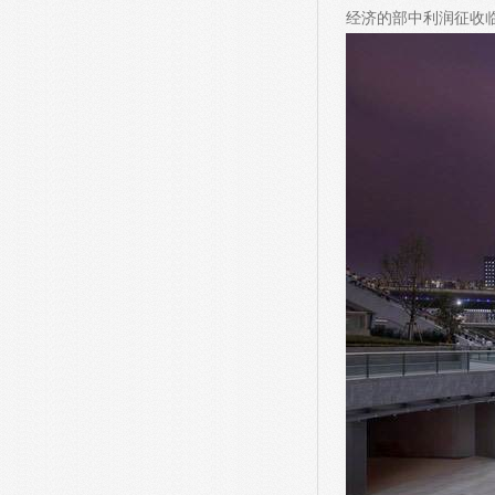
经济的部中
利润征收