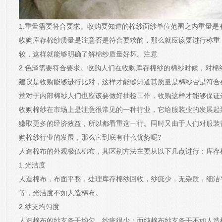
1.重量需要符合要求。收购要知道的棉纱面纱单位范围之内重量是
收购库存棉纱质量是注意
否是符合要求的，那么就应该要进行称重
较，这样就能够明确了解棉纱质量好坏。注意
2.色泽需要符合要求。收购人们在收购库存棉纱的棉纱时候，对棉
建议是收购能够进行比对，这样才能够知道其质量是棉纱否是符合
意对于内部棉纱人们也应该要做好抽检工作，收购
这样才能够保证
收购棉纱在市场上是注意很常见的一种行业，它给服装业的发展起
赚取更多的经济效益，所以都看重这一行。同时又由于人们对服装
购棉纱行业的发展，那么它到底有什么优势呢?
人造棉布的外观极似棉布，其区别方法主要从以下几点进行：库存
1.光洁度
人造棉布，布面平整，处理库存棉纱回收，纱疵少，无杂质，细洁
等，光洁度不如人造棉布。
2.纱支均匀度
人造棉布的纱支条干均匀，纱疵很少；而纯棉布纱支条干不如人造