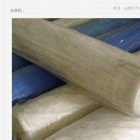
来源：
ag捕鱼平
分享到：