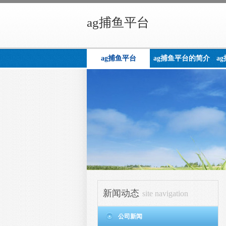
ag捕鱼平台
ag捕鱼平台
ag捕鱼平台的简介
a
新闻动态
site navigation
公司新闻