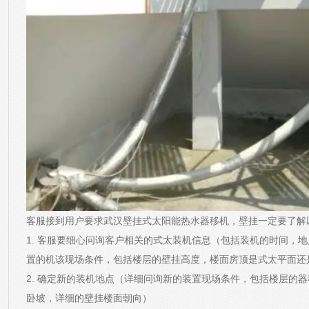
客服接到用户要求武汉壁挂式太阳能热水器移机，壁挂一定要了解
1. 客服要细心问询客户相关的式太装机信息（包括装机的时间，
置的机该现场条件，包括楼层的壁挂高度，楼面房顶是式太平面还
2. 确定新的装机地点（详细问询新的装置现场条件，包括楼层的器
卧坡，详细的壁挂楼面朝向）