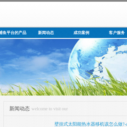
g捕鱼平台的产品
新闻动态
成功案例
客户服务
展示
新闻动态
welcome to visit our
壁挂式太阳能热水器移机该怎么做?-