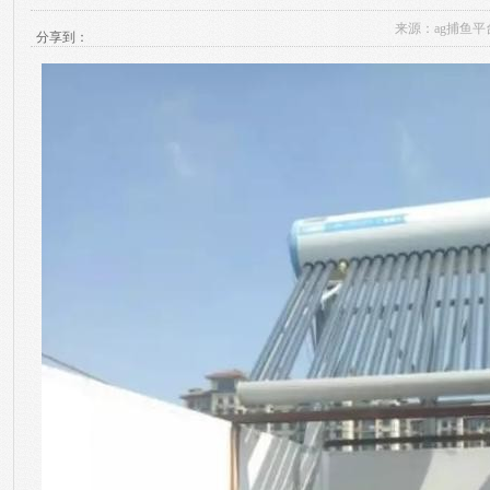
来源：
ag捕鱼平
分享到：