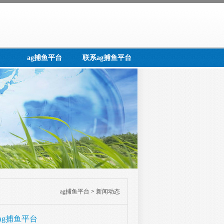
ag捕鱼平台
联系ag捕鱼平台
ag捕鱼平台
>
新闻动态
ag捕鱼平台