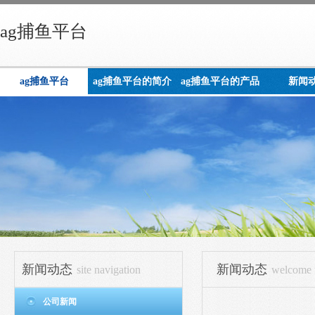
ag捕鱼平台
ag捕鱼平台
ag捕鱼平台的简介
ag捕鱼平台的产品
新闻
展示
新闻动态
新闻动态
site navigation
welcome t
公司新闻