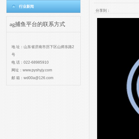
行业新闻
分享到：
ag捕鱼平台的联系方式
contact
地 址：山东省济南市历下区山师东路2
号
电 话：022-68985910
网址：www.pyshyjy.com
邮 箱：
wd00a@126.com