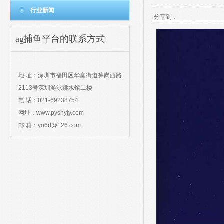
行业新闻
分享到：
ag捕鱼平台的联系方式
contact
地 址：深圳市福田区华富街道笋岗西路
2113号深圳游泳跳水馆二楼
电 话：021-69238754
网址：www.pyshyjy.com
邮 箱：
yo6d@126.com