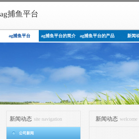
ag捕鱼平台
ag捕鱼平台
ag捕鱼平台的简介
ag捕鱼平台的产品
新闻
展示
新闻动态
新闻动态
site navigation
welcome t
公司新闻