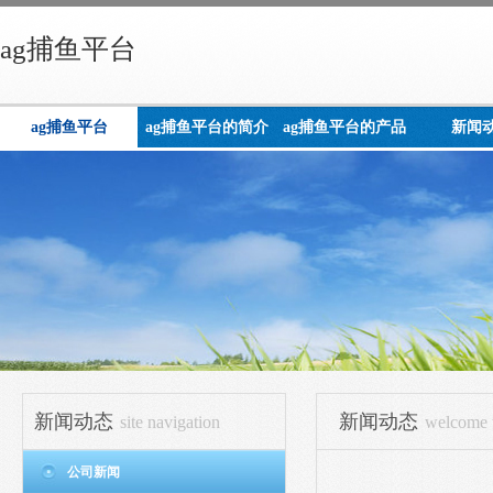
ag捕鱼平台
ag捕鱼平台
ag捕鱼平台的简介
ag捕鱼平台的产品
新闻
展示
新闻动态
新闻动态
site navigation
welcome t
公司新闻