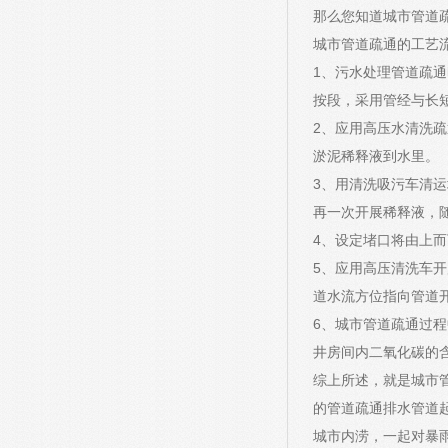
那么您知道城市管道
城市管道疏通的工艺
1、污水处理管道疏
按段，采用管经与长
2、应用高压水清洗
淤泥稀释液到水里。
3、用清洗吸污车清
再一次开展稀释液，
4、设定堵口将由上
5、应用高压清洗车
道水流方位指向管道
6、城市管道疏通过
井房间内二氧化碳的
综上所述，就是城市
的管道疏通排水管道
城市内涝，一起对暴