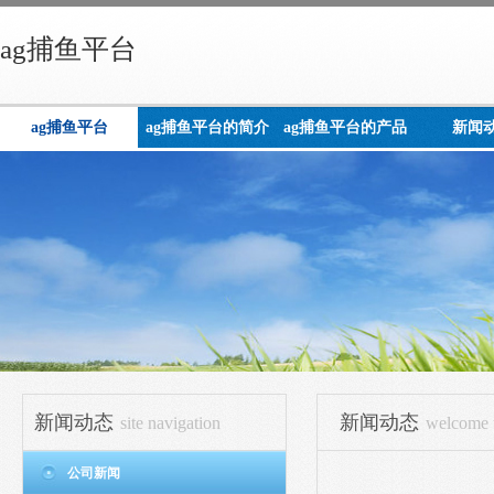
ag捕鱼平台
ag捕鱼平台
ag捕鱼平台的简介
ag捕鱼平台的产品
新闻
展示
新闻动态
新闻动态
site navigation
welcome t
公司新闻