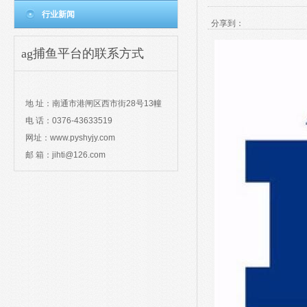
行业新闻
分享到：
ag捕鱼平台的联系方式
contact
地 址：南通市港闸区西市街28号13幢
电 话：0376-43633519
网址：www.pyshyjy.com
邮 箱：
jihti@126.com