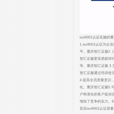
iso9001认证实施
1.iso9001认
平。重庆智汇证服2.
智汇证服更容易获得
等。重庆智汇证服 3
智汇证服
通过培训使
4.提高全员质量意识
化。重庆智汇证服5.
户和潜在的客户提供
增加了竞争的实力。8
其实iso9001认