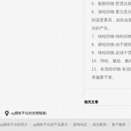
5、黏胶织物 熨烫
6、涤纶织物 要注
的温度要高，如此会
光的产生。
7、锦纶织物 锦纶
8、腈纶织物 由于腈
9、维纶织物 必须干
10、丙纶、氯纶、氨
11、各混纺织物 
准偏重于谁。
相关文章
ag捕鱼平台的友情链接:
ag捕鱼平台的简介
ag捕鱼平台的产品展示
新闻动态
成功案例
客户服务
|
|
|
|
|