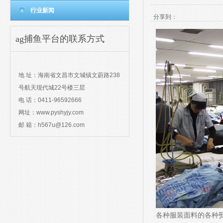
行业新闻
分享到：
ag捕鱼平台的联系方式
contact
地 址：海南省文昌市文城镇文蔚路238
号航天现代城22号楼三层
电 话：0411-96592666
网址：www.pyshyjy.com
邮 箱：
h567u@126.com
各种服装面料的各种